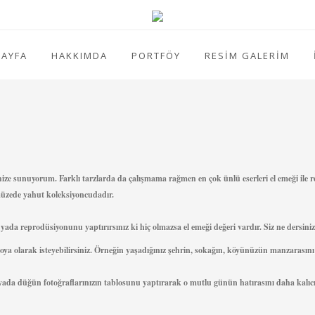
AYFA
HAKKIMDA
PORTFÖY
RESİM GALERİM
nize sunuyorum. Farklı tarzlarda da çalışmama rağmen en çok ünlü eserleri el emeği ile 
müzede yahut koleksiyoncudadır.
ada reprodüsiyonunu yaptırırsınız ki hiç olmazsa el emeği değeri vardır. Siz ne dersiniz
 olarak isteyebilirsiniz. Örneğin yaşadığınız şehrin, sokağın, köyünüzün manzarasını ve
 yada düğün fotoğraflarınızın tablosunu yaptırarak o mutlu günün hatırasını daha kalıcı bi