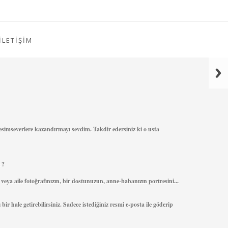
İLETİŞİM
resimseverlere kazandırmayı sevdim. Takdir edersiniz ki o usta
 ?
ya aile fotoğrafınızın, bir dostunuzun, anne-babanızın portresini...
r hale getirebilirsiniz. Sadece istediğiniz resmi e-posta ile göderip